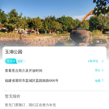


1
玉湖公园
5.0
2条评论

分
超赞
查看景点简介及开放时间
简介


福建省莆田市荔城区荔园南路666号
地图
暂无报价
暂无门票预订，我们正在努力补充