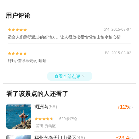
用户评论
g*4 2015-08-07


适合人们游玩散步的好地方。让人很放松很愉悦怡山怡水怡心情
f*8 2015-03-02


好玩 值得再去玩 哈哈
查看全部点评

看了该景点的人还看了
125
湄洲岛
(5A)
¥
起
629条评论


莆田·秀屿区
23.4
福州永泰天门山景区
(4A)
¥
起