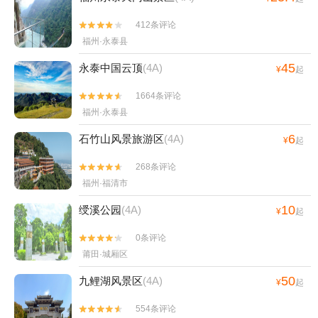
412条评论


福州·永泰县
45
永泰中国云顶
(4A)
¥
起
1664条评论


福州·永泰县
6
石竹山风景旅游区
(4A)
¥
起
268条评论


福州·福清市
10
绶溪公园
(4A)
¥
起
0条评论


莆田·城厢区
50
九鲤湖风景区
(4A)
¥
起
554条评论

