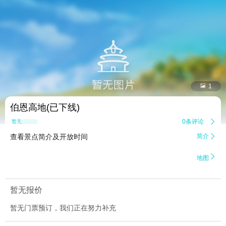


1
伯恩高地(已下线)
0条评论

暂无点评
查看景点简介及开放时间
简介


地图
暂无报价
暂无门票预订，我们正在努力补充