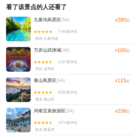
看了该景点的人还看了
280
九寨沟风景区
(5A)
¥
起
7749条评论


阿坝·九寨沟县
100
万岁山武侠城
(4A)
¥
起
1237条评论


开封·龙亭区
115
泰山风景区
(5A)
¥
起
6302条评论


泰安·泰山区
238
河南宝泉旅游区
(5A)
¥
起
1374条评论


新乡·辉县市