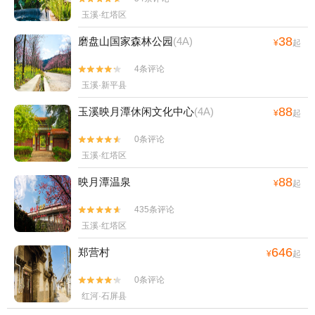
玉溪·红塔区
38
磨盘山国家森林公园
(4A)
¥
起
4条评论


玉溪·新平县
88
玉溪映月潭休闲文化中心
(4A)
¥
起
0条评论


玉溪·红塔区
88
映月潭温泉
¥
起
435条评论


玉溪·红塔区
646
郑营村
¥
起
0条评论


红河·石屏县