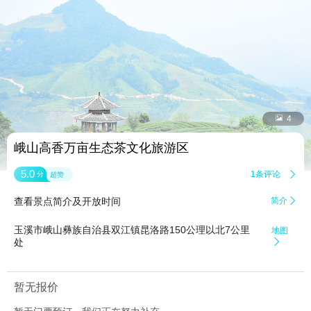


4
峨山高香万亩生态茶文化旅游区
5.0
1条评论

分
超赞
查看景点简介及开放时间
简介

玉溪市峨山彝族自治县双江镇昆洛路150公理以北7公里
地图
处

暂无报价