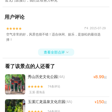
暂无门票预订，我们正在努力补充
用户评论
f*4 2015-07-29


空气非常的好，风景也很不错！适合休闲、娱乐，是放松的最佳选
择！
查看全部点评

看了该景点的人还看了
8.99
秀山历史文化公园
(4A)
¥
起
74条评论


玉溪·通海县
150
玉溪汇龙温泉文化庄园
(4A)
¥
起
54条评论

