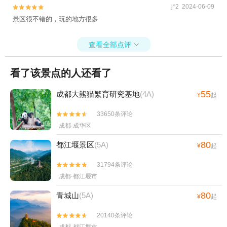
j*2 2024-06-09


景区很不错的，玩的地方很多
查看全部点评

看了该景点的人还看了
55
成都大熊猫繁育研究基地
(4A)
¥
起
33650条评论


成都·成华区
80
都江堰景区
(5A)
¥
起
31794条评论


成都·都江堰市
80
青城山
(5A)
¥
起
20140条评论

