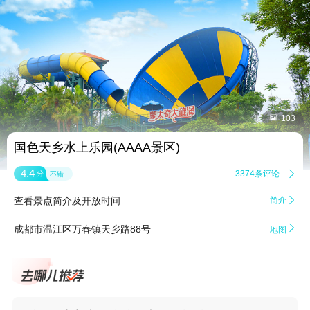


103
国色天乡水上乐园(AAAA景区)
4.4
3374条评论

分
不错
查看景点简介及开放时间
简介


成都市温江区万春镇天乡路88号
地图