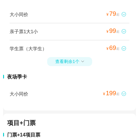
79
大小同价

¥
起
99
亲子票1大1小

¥
起
69
学生票（大学生）

¥
起
查看剩余1个

夜场季卡
199
大小同价

¥
起
项目+门票
门票+14项目票