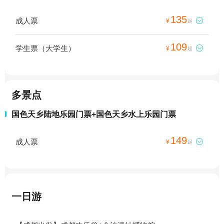
135
成人票

¥
起
109
学生票（大学生）

¥
起
多景点
国色天乡陆地乐园门票+国色天乡水上乐园门票
149
成人票

¥
起
一日游