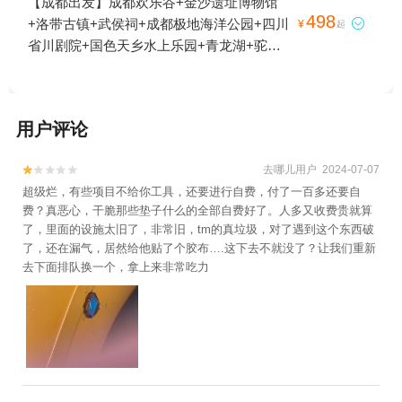
【成都出发】成都欢乐谷+金沙遗址博物馆
498
+洛带古镇+武侯祠+成都极地海洋公园+四川

¥
起
省川剧院+国色天乡水上乐园+青龙湖+驼峰
洛带机场空中游览+蔚然花海1日游
用户评论
去哪儿用户 2024-07-07


超级烂，有些项目不给你工具，还要进行自费，付了一百多还要自
费？真恶心，干脆那些垫子什么的全部自费好了。人多又收费贵就算
了，里面的设施太旧了，非常旧，tm的真垃圾，对了遇到这个东西破
了，还在漏气，居然给他贴了个胶布….这下去不就没了？让我们重新
去下面排队换一个，拿上来非常吃力