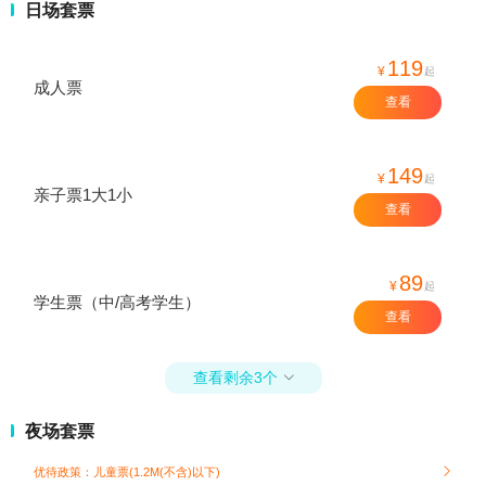
日场套票
119
¥
起
成人票
查看
149
¥
起
亲子票1大1小
查看
89
¥
起
学生票（中/高考学生）
查看
查看剩余3个

夜场套票
优待政策：儿童票(1.2M(不含)以下)
