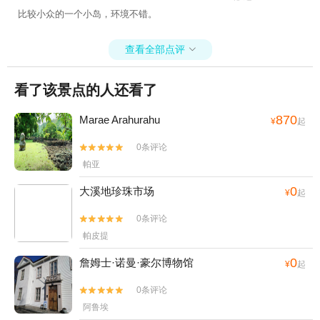
比较小众的一个小岛，环境不错。
查看全部点评

看了该景点的人还看了
870
Marae Arahurahu
¥
起
0条评论


帕亚
0
大溪地珍珠市场
¥
起
0条评论


帕皮提
0
詹姆士·诺曼·豪尔博物馆
¥
起
0条评论


阿鲁埃