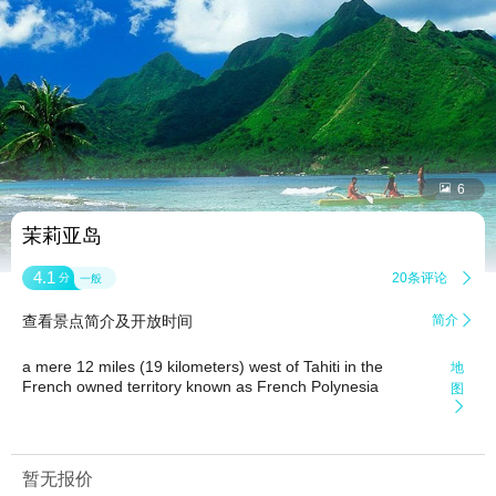


6
茉莉亚岛
4.1
20条评论

分
一般
查看景点简介及开放时间
简介

a mere 12 miles (19 kilometers) west of Tahiti in the
地
French owned territory known as French Polynesia
图

暂无报价