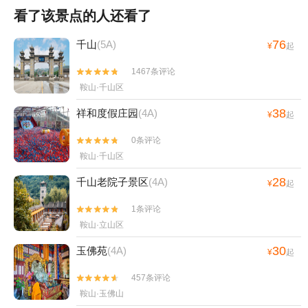
看了该景点的人还看了
76
千山
(5A)
¥
起
1467条评论


鞍山·千山区
38
祥和度假庄园
(4A)
¥
起
0条评论


鞍山·千山区
28
千山老院子景区
(4A)
¥
起
1条评论


鞍山·立山区
30
玉佛苑
(4A)
¥
起
457条评论


鞍山·玉佛山