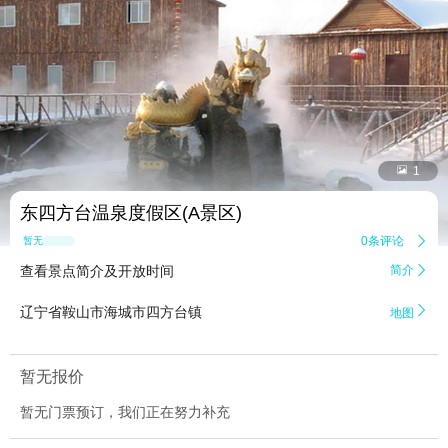


1
东四方台温泉度假区(A景区)
0条评论

暂无点评
查看景点简介及开放时间
简介


辽宁省鞍山市海城市四方台镇
地图
暂无报价
暂无门票预订，我们正在努力补充