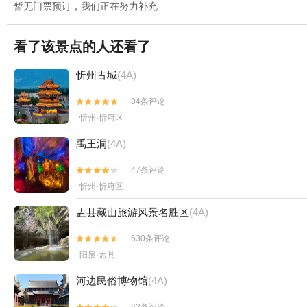
暂无门票预订，我们正在努力补充
看了该景点的人还看了
忻州古城
(4A)
84条评论


忻州·忻府区
禹王洞
(4A)
47条评论


忻州·忻府区
盂县藏山旅游风景名胜区
(4A)
630条评论


阳泉·盂县
河边民俗博物馆
(4A)