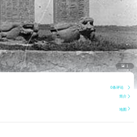

1
0条评论

简介


地图