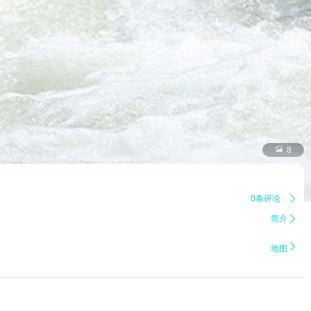

8
0条评论

简介


地图