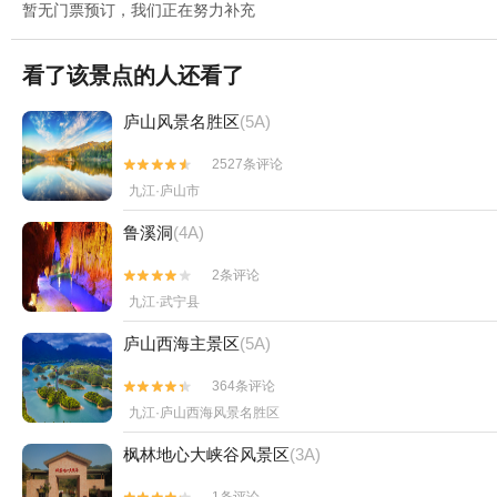
暂无门票预订，我们正在努力补充
看了该景点的人还看了
庐山风景名胜区
(5A)
2527条评论


九江·庐山市
鲁溪洞
(4A)
2条评论


九江·武宁县
庐山西海主景区
(5A)
364条评论


九江·庐山西海风景名胜区
枫林地心大峡谷风景区
(3A)