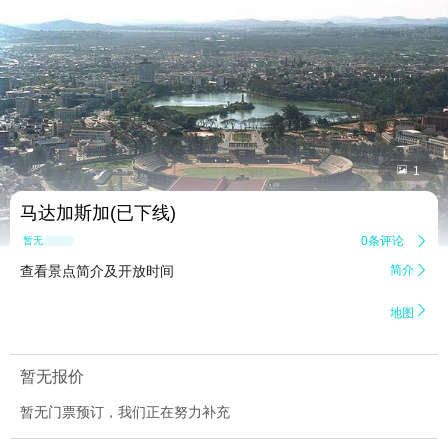


1
马达加斯加(已下线)
0条评论

暂无点评
查看景点简介及开放时间
简介


地图
暂无报价
暂无门票预订，我们正在努力补充