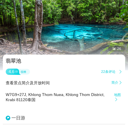


26
翡翠池
4.6
22条评论

分
很棒
查看景点简介及开放时间
简介

W7G9+27J, Khlong Thom Nuea, Khlong Thom District,
地图
Krabi 81120泰国

一日游