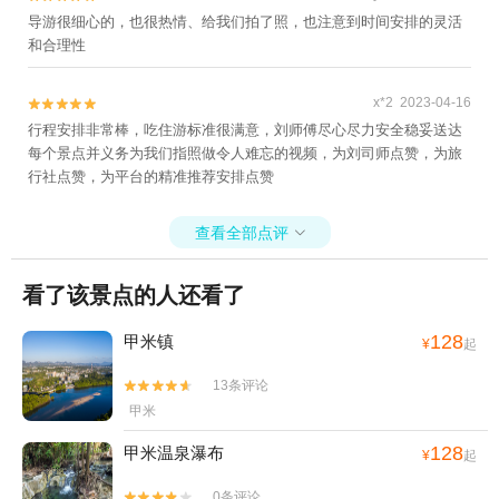
导游很细心的，也很热情、给我们拍了照，也注意到时间安排的灵活
和合理性
x*2 2023-04-16


行程安排非常棒，吃住游标准很满意，刘师傅尽心尽力安全稳妥送达
每个景点并义务为我们指照做令人难忘的视频，为刘司师点赞，为旅
行社点赞，为平台的精准推荐安排点赞
查看全部点评

看了该景点的人还看了
128
甲米镇
¥
起
13条评论


甲米
128
甲米温泉瀑布
¥
起
0条评论

