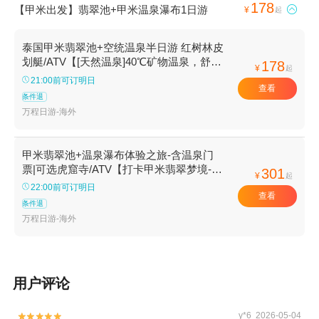
178
【甲米出发】翡翠池+甲米温泉瀑布1日游

¥
起
泰国甲米翡翠池+空统温泉半日游 红树林皮
划艇/ATV【[天然温泉]40℃矿物温泉，舒缓
178
¥
起
身心放松体验】
21:00前可订明日
查看
条件退
万程日游-海外
甲米翡翠池+温泉瀑布体验之旅-含温泉门
票|可选虎窟寺/ATV【打卡甲米翡翠梦境-被
301
¥
起
国人誉为“泰国九寨沟”的翡翠湖】
22:00前可订明日
查看
条件退
万程日游-海外
用户评论
y*6 2026-05-04

