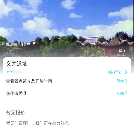


1
义井遗址
0条评论

暂无点评
查看景点简介及开放时间
简介


焦作市孟县
地图
暂无报价
暂无门票预订，我们正在努力补充