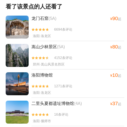
看了该景点的人还看了
90
龙门石窟
(5A)
¥
起
6694条评论


洛阳·洛龙区
80
嵩山少林景区
(5A)
¥
起
4152条评论


郑州·嵩山风景名胜区
10
洛阳博物馆
¥
起
1271条评论


洛阳·洛龙区
37
二里头夏都遗址博物馆
(4A)
¥
起
16条评论


洛阳·偃师市