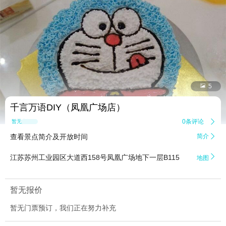


5
千言万语DIY（凤凰广场店）
0条评论

暂无点评
查看景点简介及开放时间
简介


江苏苏州工业园区大道西158号凤凰广场地下一层B115
地图
暂无报价
暂无门票预订，我们正在努力补充