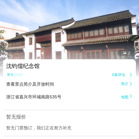


2
沈钧儒纪念馆
0条评论

暂无点评
查看景点简介及开放时间
简介


浙江省嘉兴市环城南路535号
地图
暂无报价
暂无门票预订，我们正在努力补充