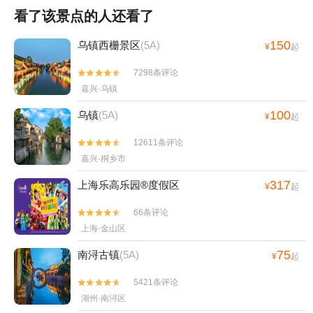
看了该景点的人还看了
150
乌镇西栅景区
(5A)
¥
起
7298条评论


嘉兴·乌镇
100
乌镇
(5A)
¥
起
12611条评论


嘉兴·桐乡市
317
上海乐高乐园®度假区
¥
起
66条评论


上海·金山区
75
南浔古镇
(5A)
¥
起
5421条评论


湖州·南浔区