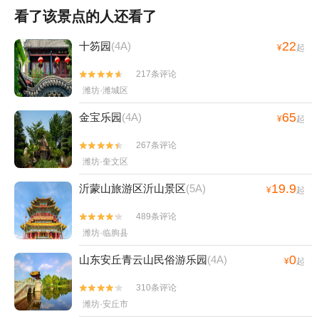
看了该景点的人还看了
22
十笏园
(4A)
¥
起
217条评论


潍坊·潍城区
65
金宝乐园
(4A)
¥
起
267条评论


潍坊·奎文区
19.9
沂蒙山旅游区沂山景区
(5A)
¥
起
489条评论


潍坊·临朐县
0
山东安丘青云山民俗游乐园
(4A)
¥
起
310条评论


潍坊·安丘市