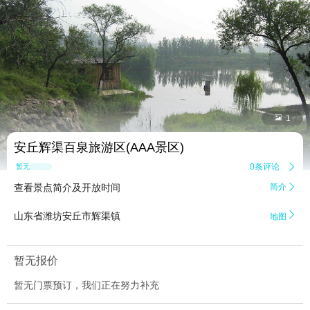


1
安丘辉渠百泉旅游区(AAA景区)
0条评论

暂无点评
查看景点简介及开放时间
简介


山东省潍坊安丘市辉渠镇
地图
暂无报价
暂无门票预订，我们正在努力补充