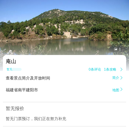


1
庵山
0条评论
1条攻略

暂无点评
查看景点简介及开放时间
简介


福建省南平建阳市
地图
暂无报价
暂无门票预订，我们正在努力补充