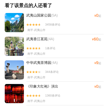
看了该景点的人还看了
0
武夷山国家公园
(5A)
¥
起
3458条评论


南平·武夷山市
60
武夷香江茗苑
(4A)
¥
起
1条评论


南平·武夷山市
9
中华武夷茶博园
(4A)
¥
起
344条评论


南平·武夷山市
0
《印象大红袍》演出
¥
起
1360条评论


南平·武夷山市