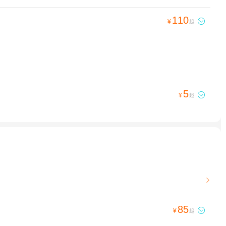
110

¥
起
5

¥
起

85

¥
起