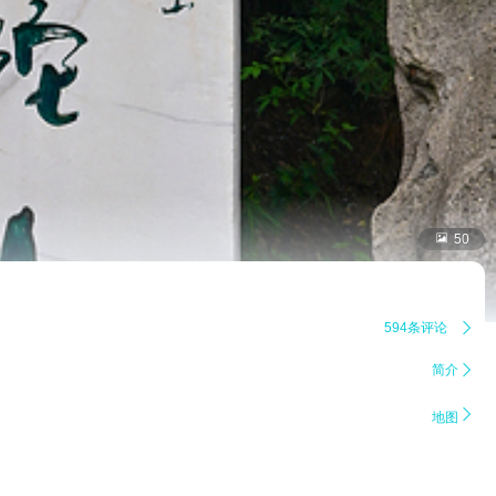

50
594条评论

简介


地图