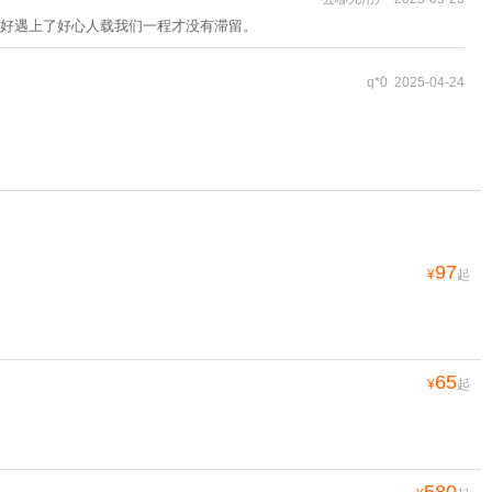
好遇上了好心人载我们一程才没有滞留。
q*0 2025-04-24
97
¥
起
65
¥
起
580