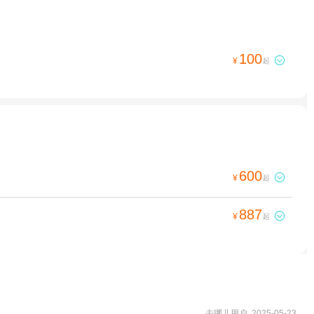
100

¥
起
600

¥
起
887

¥
起
去哪儿用户 2025-05-23