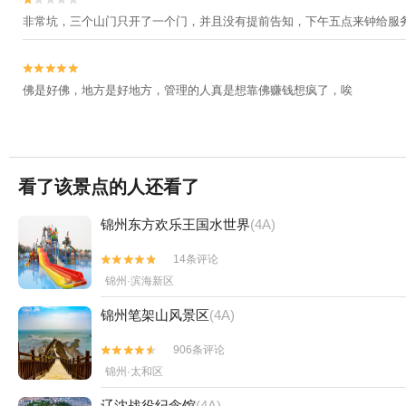
非常坑，三个山门只开了一个门，并且没有提前告知，下午五点来钟给服


佛是好佛，地方是好地方，管理的人真是想靠佛赚钱想疯了，唉
看了该景点的人还看了
锦州东方欢乐王国水世界
(4A)
14条评论


锦州·滨海新区
锦州笔架山风景区
(4A)
906条评论


锦州·太和区
辽沈战役纪念馆
(4A)