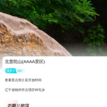
北普陀山(AAAA景区)
4.6
分
很棒
查看景点简介及开放时间
辽宁省锦州市古塔区钟屯乡