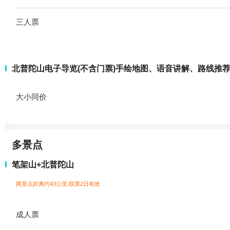
三人票
北普陀山电子导览(不含门票)手绘地图、语音讲解、路线推
大小同价
多景点
笔架山+北普陀山
两景点距离约43公里,联票2日有效
成人票