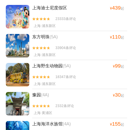
439
上海迪士尼度假区
¥
起
23333条评论


上海·浦东新区
110
东方明珠
(5A)
¥
起
33904条评论


上海·浦东新区
99
上海野生动物园
(5A)
¥
起
18347条评论


上海·浦东新区
30
豫园
(4A)
¥
起
2332条评论


上海·黄浦区
155
上海海洋水族馆
(4A)
¥
起