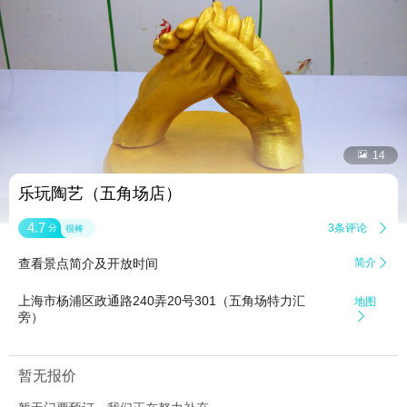


14
乐玩陶艺（五角场店）
4.7
3条评论

分
很棒
查看景点简介及开放时间
简介

上海市杨浦区政通路240弄20号301（五角场特力汇
地图
旁）

暂无报价