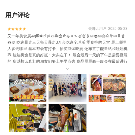
用户评论
去哪儿用户 2025-05-23


又一年美食展🧇🥓🥩🍗🍖🌭🍔🍟🍕🥮🍢🍡🍧🍨🍦🥧🧁🍰🎂🍮🍭🍬🍫🍿
🍩🍪 吃逛暴走三天每天暴走3万步吃遍全球乐 零食控的天堂 展上哪里
人多去哪里 基本都会有打卡、抽奖或试吃滴 还布置了能量站和娃娃机
🧸 娃娃机也是真的好抓！太实在了！ 展会最后一天的下午是需要撤展
的 所以想认真逛的朋友们要上午早点去 食品展展商一般会在最后进行
商品甩卖🛍️ 能淘到便宜好吃的零食喔❗️全球零食拯救我的emo时刻‼️
