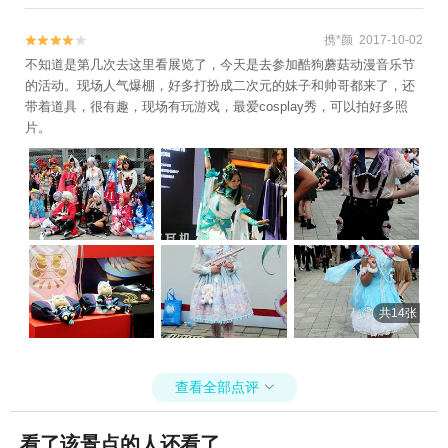
携*颜 2017-10-02


不知道是第几次去这里看展览了，今天是去参加酷狗蘑菇动漫音乐节
的活动。现场人气爆棚，好多打扮成二次元的妹子和帅哥都来了，还
带着道具，很有趣，现场有玩游戏，最爱cosplay秀，可以拍好多照
片。
共14张
查看全部点评

看了该景点的人还看了