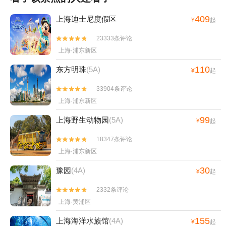
409
上海迪士尼度假区
¥
起
23333条评论


上海·浦东新区
110
东方明珠
(5A)
¥
起
33904条评论


上海·浦东新区
99
上海野生动物园
(5A)
¥
起
18347条评论


上海·浦东新区
30
豫园
(4A)
¥
起
2332条评论


上海·黄浦区
155
上海海洋水族馆
(4A)
¥
起