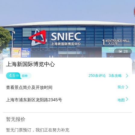


28
上海新国际博览中心
4.6
250条评论
3条攻略

分
很棒
查看景点简介及开放时间
简介


上海市浦东新区龙阳路2345号
地图
暂无报价
暂无门票预订，我们正在努力补充