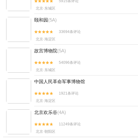
5915条评论


北京·东城区
颐和园
(5A)
33694条评论


北京·海淀区
故宫博物院
(5A)
54096条评论


北京·东城区
中国人民革命军事博物馆
1921条评论


北京·海淀区
北京欢乐谷
(4A)
11249条评论


北京·朝阳区