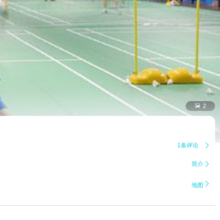

2
1条评论

简介


地图