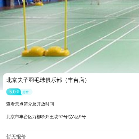
北京夫子羽毛球俱乐部（丰台店）
5.0
分
超赞
查看景点简介及开放时间
北京市丰台区万柳桥郑王坟97号院A区9号
暂无报价