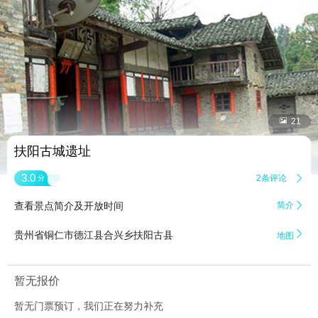


21
扶阳古城遗址
3.0
2条评论

分
查看景点简介及开放时间
简介


贵州省铜仁市德江县合兴乡扶阳古县
地图
暂无报价
暂无门票预订，我们正在努力补充