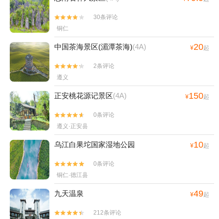
30条评论


铜仁
20
中国茶海景区(湄潭茶海)
(4A)
¥
起
2条评论


遵义
150
正安桃花源记景区
(4A)
¥
起
0条评论


遵义·正安县
10
乌江白果坨国家湿地公园
¥
起
0条评论


铜仁·德江县
49
九天温泉
¥
起
212条评论

