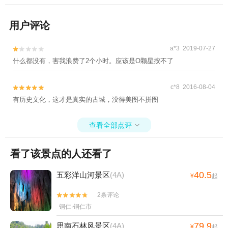
用户评论
a*3 2019-07-27


什么都没有，害我浪费了2个小时。应该是O颗星按不了
c*8 2016-08-04


有历史文化，这才是真实的古城，没得美图不拼图
查看全部点评

看了该景点的人还看了
40.5
五彩洋山河景区
(4A)
¥
起
2条评论


铜仁·铜仁市
79.9
思南石林风景区
(4A)
¥
起