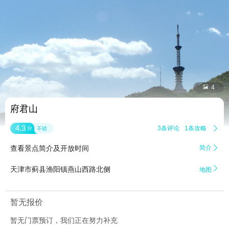


4
府君山
4.3
3条评论
1条攻略

分
不错
查看景点简介及开放时间
简介


天津市蓟县渔阳镇燕山西路北侧
地图
暂无报价
暂无门票预订，我们正在努力补充