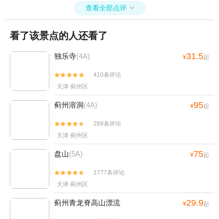
查看全部点评

看了该景点的人还看了
31.5
独乐寺
(4A)
¥
起
410条评论


天津·蓟州区
95
蓟州溶洞
(4A)
¥
起
289条评论


天津·蓟州区
75
盘山
(5A)
¥
起
1777条评论


天津·蓟州区
29.9
蓟州青龙脊高山漂流
¥
起