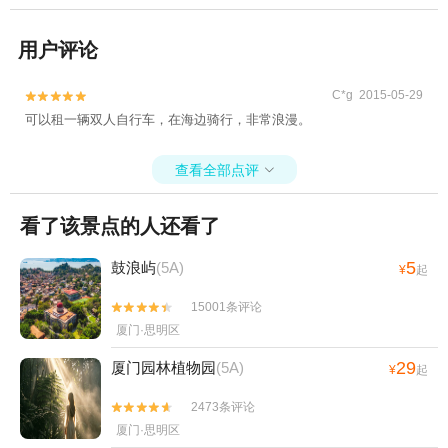
用户评论
C*g 2015-05-29


可以租一辆双人自行车，在海边骑行，非常浪漫。
查看全部点评

看了该景点的人还看了
5
鼓浪屿
(5A)
¥
起
15001条评论


厦门·思明区
29
厦门园林植物园
(5A)
¥
起
2473条评论


厦门·思明区