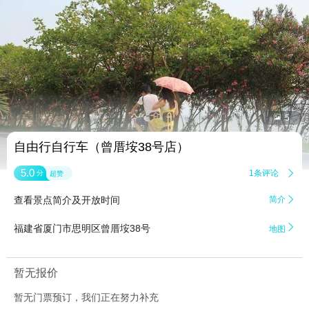


5
自由行自行车（曾厝垵38号店）
5.0
1条评论

分
超赞
查看景点简介及开放时间
简介


福建省厦门市思明区曾厝垵38号
地图
暂无报价
暂无门票预订，我们正在努力补充