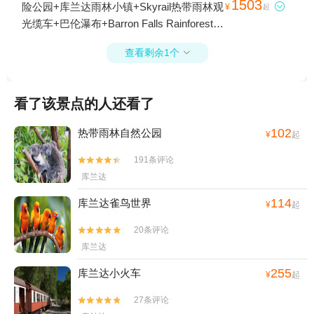
1503
险公园+库兰达雨林小镇+Skyrail热带雨林观

¥
起
光缆车+巴伦瀑布+Barron Falls Rainforest
Canopy Walk and Lookout+Barron Falls Train
查看剩余1个

Station and Lookout+Red Peak1日游
看了该景点的人还看了
102
热带雨林自然公园
¥
起
191条评论


库兰达
114
库兰达雀鸟世界
¥
起
20条评论


库兰达
255
库兰达小火车
¥
起
27条评论

