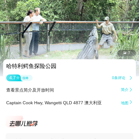


7
哈特利鳄鱼探险公园
4.7
0条评论

分
很棒
查看景点简介及开放时间
简介


Captain Cook Hwy, Wangetti QLD 4877 澳大利亚
地图