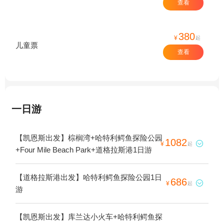
查看
380
¥
起
儿童票
查看
一日游
【凯恩斯出发】棕榈湾+哈特利鳄鱼探险公园
1082

¥
起
+Four Mile Beach Park+道格拉斯港1日游
【道格拉斯港出发】哈特利鳄鱼探险公园1日
686

¥
起
游
【凯恩斯出发】库兰达小火车+哈特利鳄鱼探