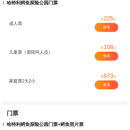
哈特利鳄鱼探险公园门票
225
¥
起
成人票
查看
108
¥
起
儿童票（需陪同人员）
查看
573
¥
起
家庭票2大2小
查看
门票
哈特利鳄鱼探险公园门票+鳄鱼照片票