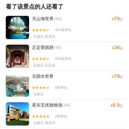
看了该景点的人还看了
79
天山海世界
(4A)
¥
起
447条评论


石家庄·裕华区
36
正定荣国府
(4A)
¥
起
830条评论


石家庄·正定县
79
北国水世界
¥
起
6条评论


石家庄
8.8
君乐宝优致牧场
(4A)
¥
起
2条评论


石家庄·鹿泉市