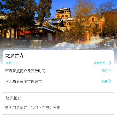


1
龙泉古寺
0条评论

暂无点评
查看景点简介及开放时间
简介


河北省石家庄市鹿泉市
地图
暂无报价
暂无门票预订，我们正在努力补充