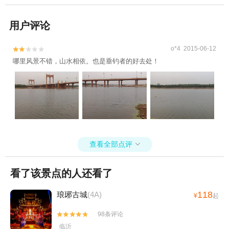
用户评论
o*4 2015-06-12


哪里风景不错，山水相依。也是垂钓者的好去处！
查看全部点评

看了该景点的人还看了
118
琅琊古城
(4A)
¥
起
98条评论


临沂