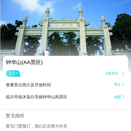


4
钟华山(AA景区)
2.0
1条评论

分
查看景点简介及开放时间
简介


临沂市临沭县白毛镇钟华山风景区
地图
暂无报价
暂无门票预订，我们正在努力补充