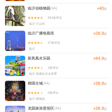
40
临沂动植物园
(4A)
¥
起
583条评论


临沂·兰山区
28.9
临沂广播电视塔
¥
起
47条评论


临沂
44.9
新凤凰水乐园
¥
起
3条评论


临沂·凤凰欢乐水世界
39.9
郯国古城
(4A)
¥
起
0条评论


临沂·郯城县
39.9
龙园旅游度假区
(4A)
¥
起