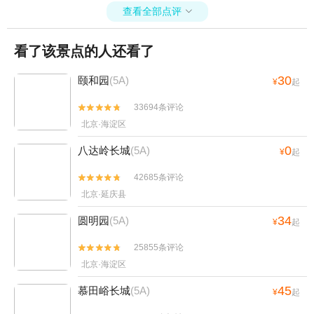
查看全部点评

看了该景点的人还看了
30
颐和园
(5A)
¥
起
33694条评论


北京·海淀区
0
八达岭长城
(5A)
¥
起
42685条评论


北京·延庆县
34
圆明园
(5A)
¥
起
25855条评论


北京·海淀区
45
慕田峪长城
(5A)
¥
起