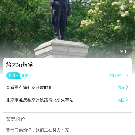


1
詹天佑铜像
5.0
2条评论

分
超赞
查看景点简介及开放时间
简介


北京市延庆县京张铁路青龙桥火车站
地图
暂无报价
暂无门票预订，我们正在努力补充