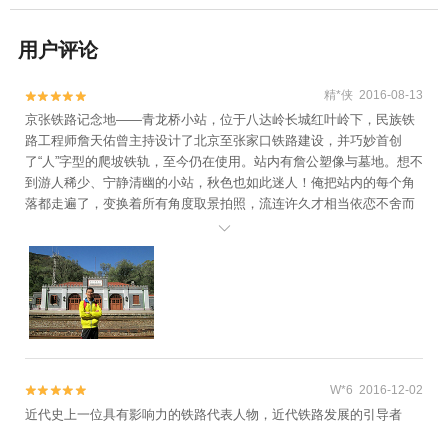
用户评论
精*侠 2016-08-13


京张铁路记念地——青龙桥小站，位于八达岭长城红叶岭下，民族铁
路工程师詹天佑曾主持设计了北京至张家口铁路建设，并巧妙首创
了“人”字型的爬坡铁轨，至今仍在使用。站内有詹公塑像与墓地。想不
到游人稀少、宁静清幽的小站，秋色也如此迷人！俺把站内的每个角
落都走遍了，变换着所有角度取景拍照，流连许久才相当依恋不舍而
去。

W*6 2016-12-02


近代史上一位具有影响力的铁路代表人物，近代铁路发展的引导者