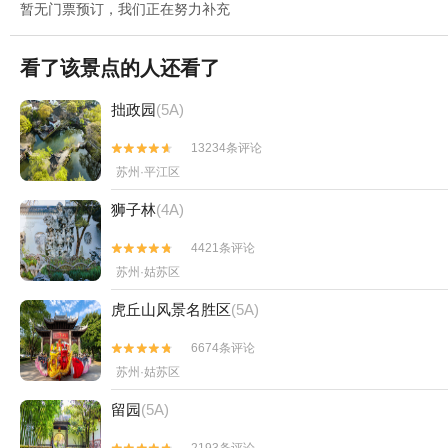
暂无门票预订，我们正在努力补充
看了该景点的人还看了
拙政园
(5A)
13234条评论


苏州·平江区
狮子林
(4A)
4421条评论


苏州·姑苏区
虎丘山风景名胜区
(5A)
6674条评论


苏州·姑苏区
留园
(5A)