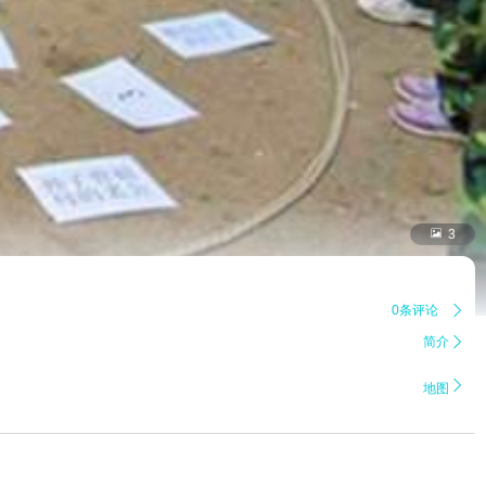

3
0条评论

简介


地图