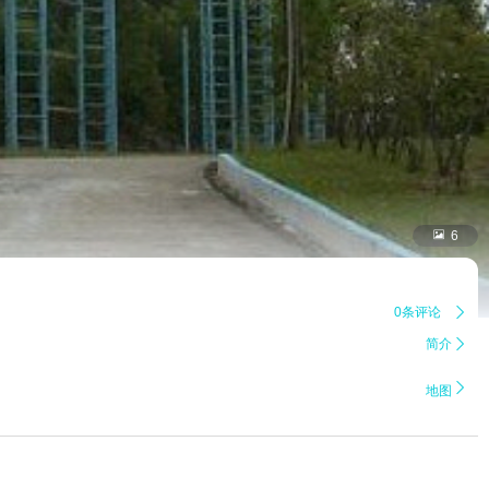

6
0条评论

简介


地图