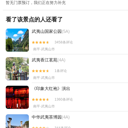
暂无门票预订，我们正在努力补充
看了该景点的人还看了
武夷山国家公园
(5A)
3458条评论


南平·武夷山市
武夷香江茗苑
(4A)
1条评论


南平·武夷山市
《印象大红袍》演出
1360条评论


南平·武夷山市
中华武夷茶博园
(4A)