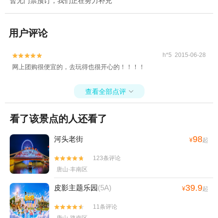
暂无门票预订，我们正在努力补充
用户评论
h*5 2015-06-28


网上团购很便宜的，去玩得也很开心的！！！！
查看全部点评

看了该景点的人还看了
98
河头老街
¥
起
123条评论


唐山·丰南区
39.9
皮影主题乐园
(5A)
¥
起
11条评论

