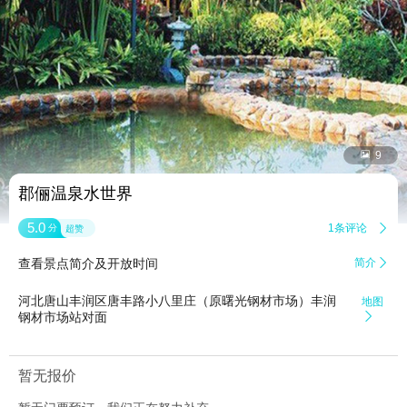


9
郡俪温泉水世界
5.0
1条评论

分
超赞
查看景点简介及开放时间
简介

河北唐山丰润区唐丰路小八里庄（原曙光钢材市场）丰润
地图
钢材市场站对面

暂无报价