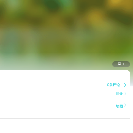

1
0条评论

简介


地图