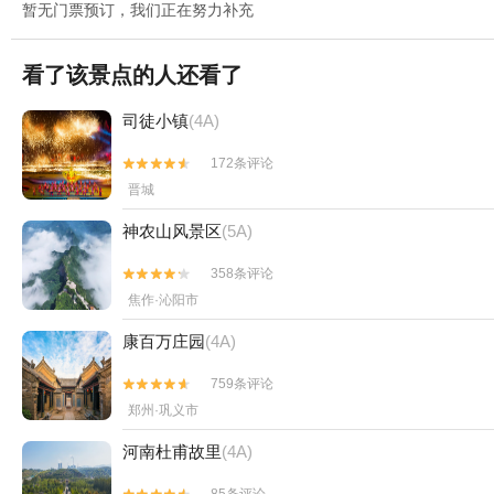
暂无门票预订，我们正在努力补充
看了该景点的人还看了
司徒小镇
(4A)
172条评论


晋城
神农山风景区
(5A)
358条评论


焦作·沁阳市
康百万庄园
(4A)
759条评论


郑州·巩义市
河南杜甫故里
(4A)