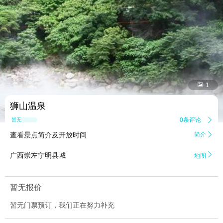


1
狮山温泉
0条评论

暂无点评
查看景点简介及开放时间
简介


广西崇左宁明县城
地图
暂无报价
暂无门票预订，我们正在努力补充