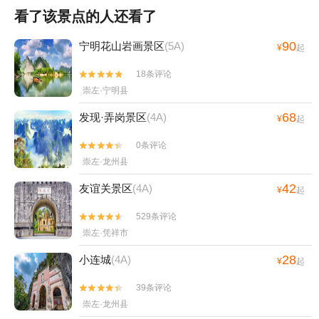
看了该景点的人还看了
90
宁明花山岩画景区
(5A)
¥
起
18条评论


崇左·宁明县
68
发现·弄岗景区
(4A)
¥
起
0条评论


崇左·龙州县
42
友谊关景区
(4A)
¥
起
529条评论


崇左·凭祥市
28
小连城
(4A)
¥
起
39条评论


崇左·龙州县