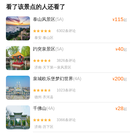
看了该景点的人还看了
115
泰山风景区
(5A)
¥
起
6302条评论


泰安·泰山区
40
趵突泉景区
(5A)
¥
起
3826条评论


济南·天下第一泉风景区
200
泉城欧乐堡梦幻世界
(4A)
¥
起
1023条评论


德州·齐河县
28
千佛山
(4A)
¥
起
3366条评论


济南·历下区