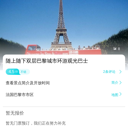


8
随上随下双层巴黎城市环游观光巴士
4.5
2条评论

分
不错
查看景点简介及开放时间
简介


法国巴黎市市区
地图
暂无报价
暂无门票预订，我们正在努力补充