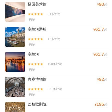
90
橘园美术馆
¥
起
81条评论


巴黎
61.7
塞纳河游船
¥
起
12条评论


巴黎
61.7
塞纳河
¥
起
198条评论


巴黎
92
奥赛博物馆
¥
起
331条评论


巴黎
195
巴黎歌剧院
¥
起