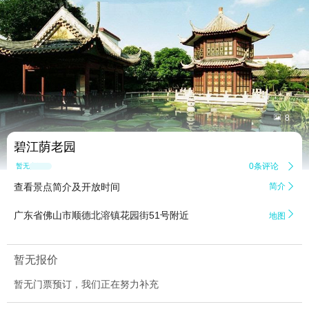


8
碧江荫老园
0条评论

暂无点评
查看景点简介及开放时间
简介


广东省佛山市顺德北溶镇花园街51号附近
地图
暂无报价
暂无门票预订，我们正在努力补充