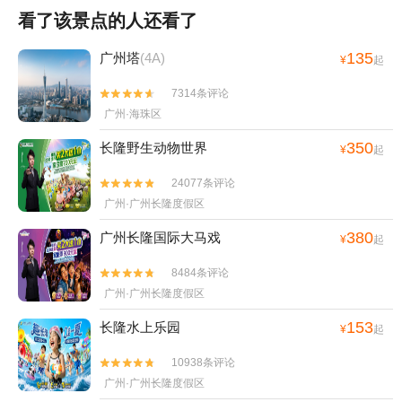
看了该景点的人还看了
135
广州塔
(4A)
¥
起
7314条评论


广州·海珠区
350
长隆野生动物世界
¥
起
24077条评论


广州·广州长隆度假区
380
广州长隆国际大马戏
¥
起
8484条评论


广州·广州长隆度假区
153
长隆水上乐园
¥
起
10938条评论


广州·广州长隆度假区