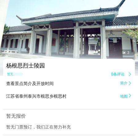


3
杨根思烈士陵园
0条评论

暂无点评
查看景点简介及开放时间
简介


江苏省泰州泰兴市根思乡根思村
地图
暂无报价
暂无门票预订，我们正在努力补充