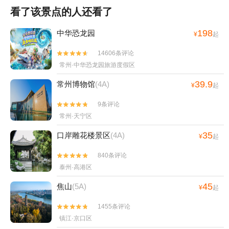
看了该景点的人还看了
198
中华恐龙园
¥
起
14606条评论


常州·中华恐龙园旅游度假区
39.9
常州博物馆
(4A)
¥
起
9条评论


常州·天宁区
35
口岸雕花楼景区
(4A)
¥
起
840条评论


泰州·高港区
45
焦山
(5A)
¥
起
1455条评论


镇江·京口区