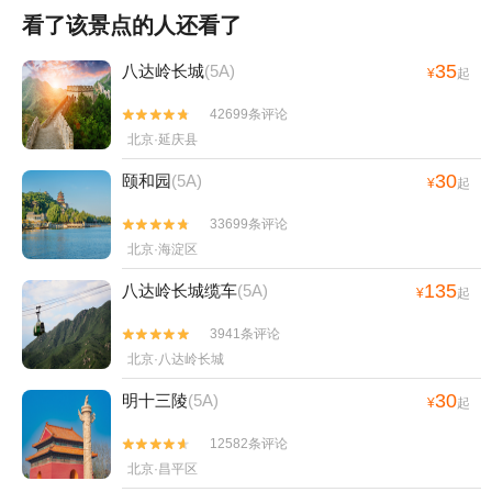
看了该景点的人还看了
35
八达岭长城
(5A)
¥
起
42699条评论


北京·延庆县
30
颐和园
(5A)
¥
起
33699条评论


北京·海淀区
135
八达岭长城缆车
(5A)
¥
起
3941条评论


北京·八达岭长城
30
明十三陵
(5A)
¥
起
12582条评论


北京·昌平区