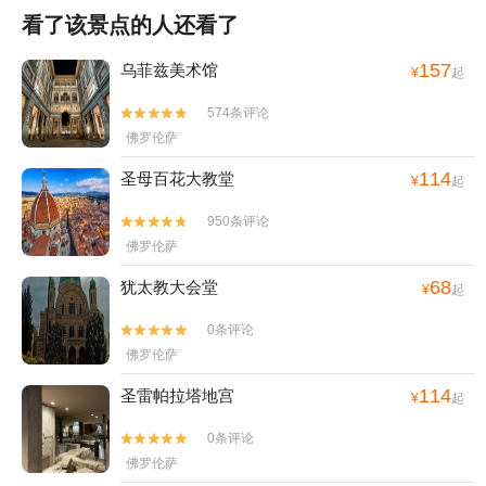
看了该景点的人还看了
157
乌菲兹美术馆
¥
起
574条评论


佛罗伦萨
114
圣母百花大教堂
¥
起
950条评论


佛罗伦萨
68
犹太教大会堂
¥
起
0条评论


佛罗伦萨
114
圣雷帕拉塔地宫
¥
起
0条评论


佛罗伦萨