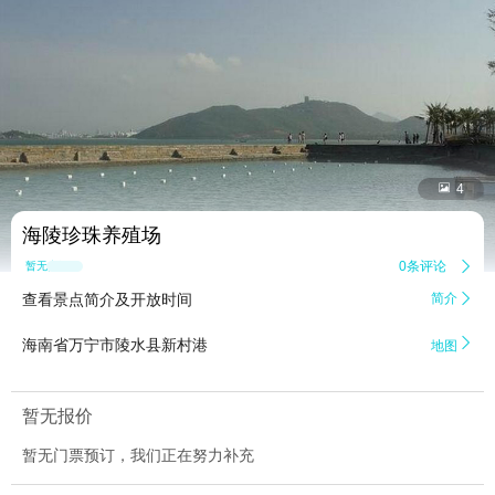


4
海陵珍珠养殖场
0条评论

暂无点评
查看景点简介及开放时间
简介


海南省万宁市陵水县新村港
地图
暂无报价
暂无门票预订，我们正在努力补充