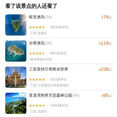
看了该景点的人还看了
78
蜈支洲岛
(5A)
¥
起
18533条评论


三亚·海棠区
119
分界洲岛
(5A)
¥
起
4662条评论


陵水黎族自治县
238
三亚亚特兰蒂斯水世界
¥
起
1015条评论


三亚·三亚亚特兰蒂斯度假区
95
亚龙湾热带天堂森林公园
(4A)
¥
起
14963条评论


三亚·吉阳区