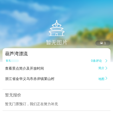


1
葫芦湾漂流
0条评论

暂无点评
查看景点简介及开放时间
简介


浙江省金华义乌市赤岸镇莱山村
地图
暂无报价
暂无门票预订，我们正在努力补充