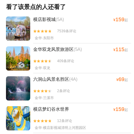
看了该景点的人还看了
159
横店影视城
(5A)
¥
起
7539条评论


金华·东阳市
115
金华双龙风景旅游区
(5A)
¥
起
409条评论


金华·双龙
69
六洞山风景名胜区
(4A)
¥
起
2条评论


金华·兰溪市
159
横店梦幻谷水世界
¥
起
12条评论


金华·横店影视城清明上河图园区