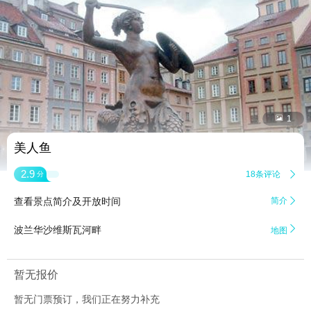


1
美人鱼
2.9
18条评论

分
查看景点简介及开放时间
简介


波兰华沙维斯瓦河畔
地图
暂无报价
暂无门票预订，我们正在努力补充