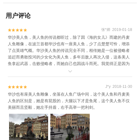
用户评论
张*师 2019-01-18


华沙美人鱼，美人鱼的传说都听过，除了因《海的女儿》而建的丹麦
人鱼雕像，在波兰首都华沙也有一座美人鱼，少了点楚楚可怜，增添
了点英雄气概。华沙美人鱼的传说完全不同，相传她是一位被侵略者
追赶而勇敢投河的少女化为美人鱼，多年后敌人再次入侵，这条美人
鱼拿起武器，击败侵略者，而她自己也因战斗而死。我觉得正是因为
它能表现波兰民族坚贞不屈的性格，所以500多年来一直是华沙的象

征，并成为了这座城市的城徽。大家有机会能去到，希望能够感受到
勇敢的力量。
J*y 2018-11-30


华沙也有座美人鱼雕像，坐落在人鱼广场中间，这个美人鱼和丹麦美
人鱼的区别是，她是有屁股的，大腿以下才是鱼尾，这个美人鱼不仅
美丽而且坚毅，她左手持盾，右手高举一把利剑。