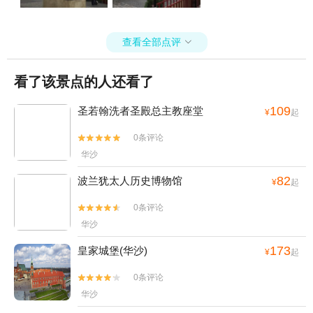
查看全部点评

看了该景点的人还看了
109
圣若翰洗者圣殿总主教座堂
¥
起
0条评论


华沙
82
波兰犹太人历史博物馆
¥
起
0条评论


华沙
173
皇家城堡(华沙)
¥
起
0条评论


华沙