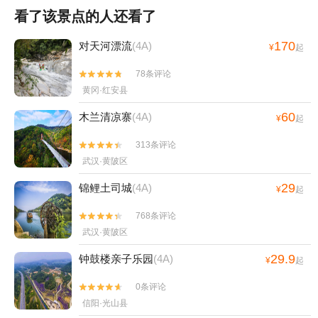
看了该景点的人还看了
170
对天河漂流
(4A)
¥
起
78条评论


黄冈·红安县
60
木兰清凉寨
(4A)
¥
起
313条评论


武汉·黄陂区
29
锦鲤土司城
(4A)
¥
起
768条评论


武汉·黄陂区
29.9
钟鼓楼亲子乐园
(4A)
¥
起
0条评论


信阳·光山县