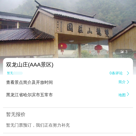


3
双龙山庄(AAA景区)
0条评论

暂无点评
查看景点简介及开放时间
简介


黑龙江省哈尔滨市五常市
地图
暂无报价
暂无门票预订，我们正在努力补充