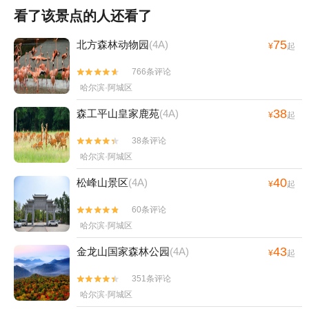
看了该景点的人还看了
75
北方森林动物园
(4A)
¥
起
766条评论


哈尔滨·阿城区
38
森工平山皇家鹿苑
(4A)
¥
起
38条评论


哈尔滨·阿城区
40
松峰山景区
(4A)
¥
起
60条评论


哈尔滨·阿城区
43
金龙山国家森林公园
(4A)
¥
起
351条评论


哈尔滨·阿城区