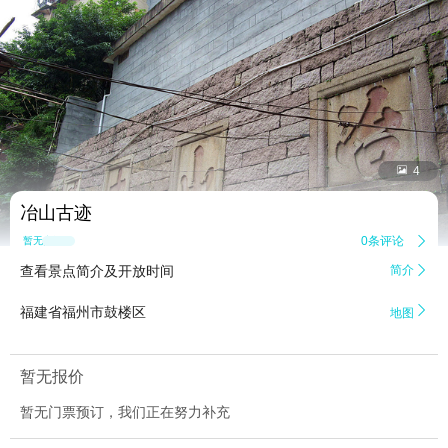


4
冶山古迹
0条评论

暂无点评
查看景点简介及开放时间
简介


福建省福州市鼓楼区
地图
暂无报价
暂无门票预订，我们正在努力补充