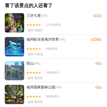
看了该景点的人还看了
10
三坊七巷
(5A)
¥
起
1701条评论


福州·鼓楼区
159
福州欧乐堡海洋世界
(4A)
¥
起
54条评论


福州·永泰县
5
鼓山
(4A)
¥
起
740条评论


福州·晋安区
3
福州国家森林公园
(4A)
¥
起
509条评论


福州·晋安区