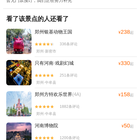
暂无门票预订，我们正在努力补充
看了该景点的人还看了
238
郑州银基动物王国
¥
起
336条评论


郑州·新密市
330
只有河南·戏剧幻城
¥
起
251条评论


郑州·中牟县
158
郑州方特欢乐世界
(4A)
¥
起
1882条评论


郑州·中牟县
50
河南博物院
¥
起
1200条评论

