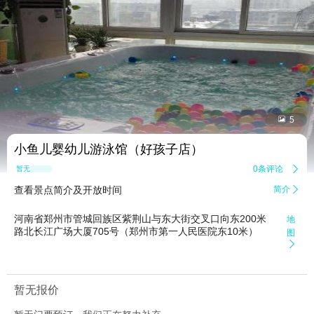


5
小鱼儿婴幼儿游泳馆（好孩子店）
0条评论

暂无点评
查看景点简介及开放时间
简介

河南省郑州市管城回族区紫荆山与东大街交叉口向东200米
地
路北长江广场大厦705号（郑州市第一人民医院东10米）
图

暂无报价