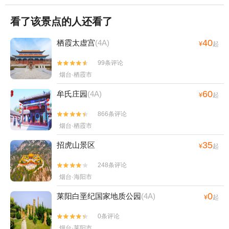
看了该景点的人还看了
40
栖霞太虚宫
(4A)
¥
起
99条评论


烟台·栖霞市
60
牟氏庄园
(4A)
¥
起
866条评论


烟台·栖霞市
35
招虎山景区
¥
起
248条评论


烟台·海阳市
0
莱阳白垩纪国家地质公园
(4A)
¥
起
0条评论


烟台·莱阳市