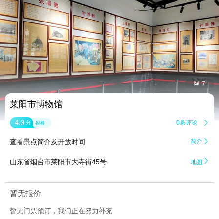


7
莱阳市博物馆
4.9
0条评论

分
很棒
查看景点简介及开放时间
简介


山东省烟台市莱阳市大寺街45号
地图
暂无报价
暂无门票预订，我们正在努力补充