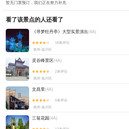
暂无门票预订，我们正在努力补充
看了该景点的人还看了
《寻梦牡丹亭》大型实景演出
(4A)
18条评论


抚州·临川区
灵谷峰景区
(4A)
2条评论


抚州·临川区
文昌里
(4A)
0条评论


抚州·临川区
三翁花园
(4A)