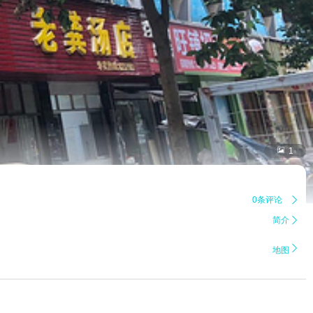

1
0条评论

简介


地图