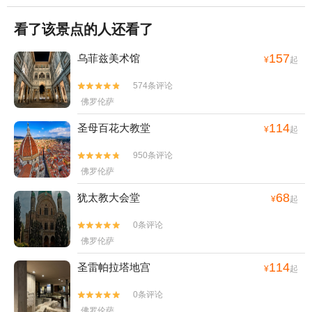
看了该景点的人还看了
157
乌菲兹美术馆
¥
起
574条评论


佛罗伦萨
114
圣母百花大教堂
¥
起
950条评论


佛罗伦萨
68
犹太教大会堂
¥
起
0条评论


佛罗伦萨
114
圣雷帕拉塔地宫
¥
起
0条评论


佛罗伦萨