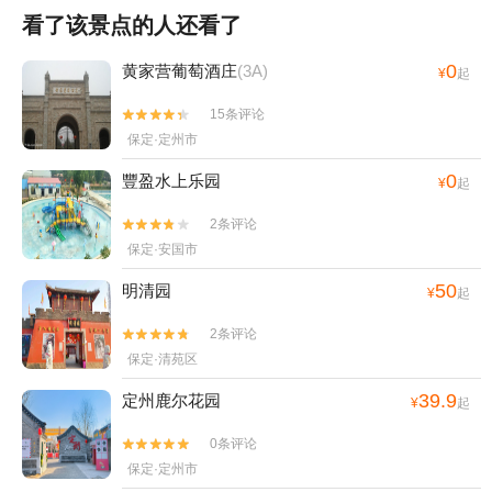
看了该景点的人还看了
0
黄家营葡萄酒庄
(3A)
¥
起
15条评论


保定·定州市
0
豐盈水上乐园
¥
起
2条评论


保定·安国市
50
明清园
¥
起
2条评论


保定·清苑区
39.9
定州鹿尔花园
¥
起
0条评论


保定·定州市