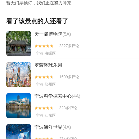
暂无门票预订，我们正在努力补充
看了该景点的人还看了
天一阁博物院
(5A)
2327条评论


宁波·海曙区
罗蒙环球乐园
1509条评论


宁波·鄞州区
宁波科学探索中心
(4A)
323条评论


宁波·江东区
宁波海洋世界
(4A)