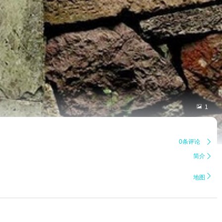

1
0条评论

简介


地图