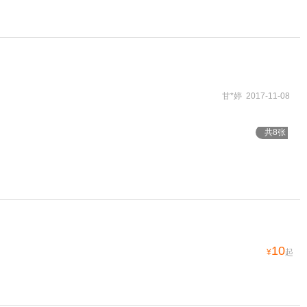
甘*婷 2017-11-08
共8张
10
¥
起