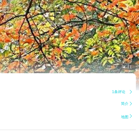

11
1条评论

简介


地图